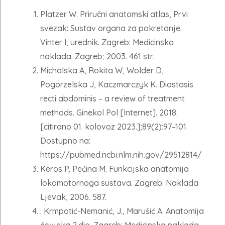
Platzer W. Priručni anatomski atlas, Prvi
svezak: Sustav organa za pokretanje.
Vinter I, urednik. Zagreb: Medicinska
naklada. Zagreb; 2003. 461 str.
Michalska A, Rokita W, Wolder D,
Pogorzelska J, Kaczmarczyk K. Diastasis
recti abdominis – a review of treatment
methods. Ginekol Pol [Internet]. 2018.
[citirano 01. kolovoz 2023.];89(2):97–101.
Dostupno na:
https://pubmed.ncbi.nlm.nih.gov/29512814/
Keros P, Pećina M. Funkcijska anatomija
lokomotornoga sustava. Zagreb: Naklada
Ljevak; 2006. 587.
. Krmpotić-Nemanić, J., Marušić A. Anatomija