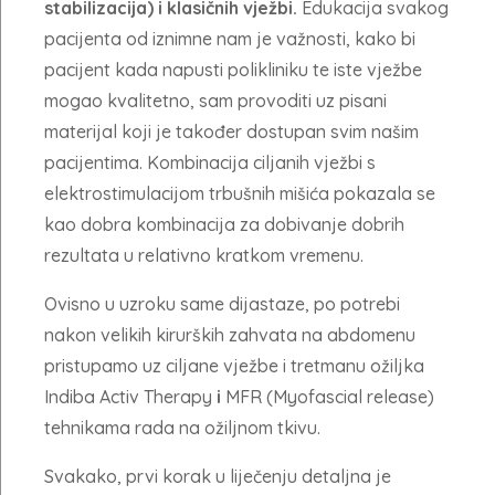
stabilizacija) i klasičnih vježbi.
Edukacija svakog
pacijenta od iznimne nam je važnosti, kako bi
pacijent kada napusti polikliniku te iste vježbe
mogao kvalitetno, sam provoditi uz pisani
materijal koji je također dostupan svim našim
pacijentima. Kombinacija ciljanih vježbi s
elektrostimulacijom trbušnih mišića pokazala se
kao dobra kombinacija za dobivanje dobrih
rezultata u relativno kratkom vremenu.
Ovisno u uzroku same dijastaze, po potrebi
nakon velikih kirurških zahvata na abdomenu
pristupamo uz ciljane vježbe i tretmanu ožiljka
Indiba Activ Therapy
i
MFR (Myofascial release)
tehnikama rada na ožiljnom tkivu.
Svakako, prvi korak u liječenju detaljna je