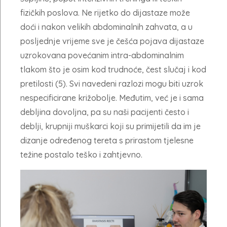
fizičkih poslova. Ne rijetko do dijastaze može
doći i nakon velikih abdominalnih zahvata, a u
posljednje vrijeme sve je češća pojava dijastaze
uzrokovana povećanim intra-abdominalnim
tlakom što je osim kod trudnoće, čest slučaj i kod
pretilosti (5). Svi navedeni razlozi mogu biti uzrok
nespecificirane križobolje. Međutim, već je i sama
debljina dovoljna, pa su naši pacijenti često i
deblji, krupniji muškarci koji su primijetili da im je
dizanje određenog tereta s prirastom tjelesne
težine postalo teško i zahtjevno.