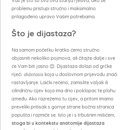
Vas je što su sva ova stanja rješiva, ako se
problemu pristupi stručno i maksimalno
prilagođeno upravo Vašim potrebama.
Što je dijastaza?
Na samom početku kratko ćemo stručno
objasniti nekoliko pojmova, ali čitajte dalje i sve
će Vam biti jasno 😊. Dijastaza dolazi od grčke
riječi.
diástasis
koja u doslovnom prijevodu znači
rastavljanje. Laički rečeno, zamislite valjak ili
cilindričnu cijev koja ima dno i poklopac te plohu
između. Ako razrežemo tu cijev, a pritom imamo
preveliki pritisak s gornje strane bočna stranica
popušta i razmiče se. Isto je i s trbušnim mišićem,
stoga bi u kontekstu anatomije dijastaza