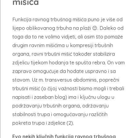
mišića
Funkcija ravnog trbušnog mišića puno je više od
lijepo oblikovanog trbuha na plaži 😊. Daleko od
toga da to ne volimo vidjeti, ali osim što pomaže
drugim ravnim mišićima u kompresiji trbušnih
organa, ravni trbušni mišić također stabilizira
zdjelicu tijekom hodanja te spušta rebra. On vam
zapravo omogućuje da hodate uspravno i sa
stavom. Uz m. transversus abdominis, poprečni
trbušni mišić (o čijoj važnosti bismo mogli i trebali
napisati i zaseban blog) ima i ključnu ulogu u
podržavanju trbušnih organa, održavanju
stabilnosti trupa i omogućavanju različitih
pokreta trupa i zdjelice (2).
Evo nekih ključnih funkcija ravnog trbušnog