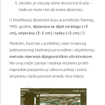
Ukoliko je rascjep širine dva prsta ili više –
tada se može reći da imate dijastazu
U klasifikaciji dijastaza koju je predložio Ranney
1990. godine,
dijastaza se dijeli na blagu (<3
cm), umjerenu (3–5 cm) i tešku (>5 cm)
(7).
Međutim, kod nas u poliklinici, osim ovakvog
jednostavnog testiranja provodimo i objektivniju
metodu mjerenja dijagnostičkim ultrazvukom
.
Na ovaj način jasnije i realnije možemo pratiti
napredak pacijenta uz slikovni prikaz i točno
izmjerenu razdvojenosti između dva mišića.