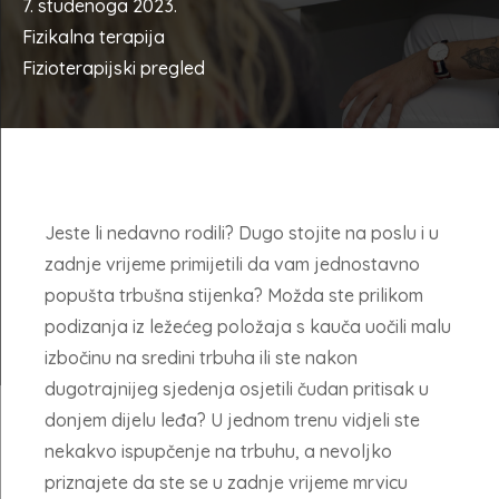
7. studenoga 2023.
Fizikalna terapija
Fizioterapijski pregled
Jeste li nedavno rodili? Dugo stojite na poslu i u
zadnje vrijeme primijetili da vam jednostavno
popušta trbušna stijenka? Možda ste prilikom
podizanja iz ležećeg položaja s kauča uočili malu
izbočinu na sredini trbuha ili ste nakon
dugotrajnijeg sjedenja osjetili čudan pritisak u
donjem dijelu leđa? U jednom trenu vidjeli ste
nekakvo ispupčenje na trbuhu, a nevoljko
priznajete da ste se u zadnje vrijeme mrvicu