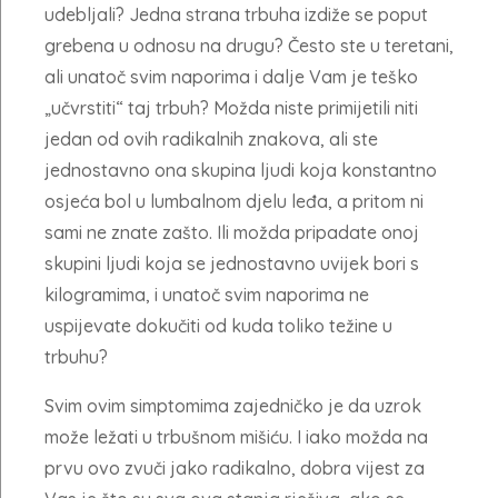
udebljali? Jedna strana trbuha izdiže se poput
grebena u odnosu na drugu? Često ste u teretani,
ali unatoč svim naporima i dalje Vam je teško
„učvrstiti“ taj trbuh? Možda niste primijetili niti
jedan od ovih radikalnih znakova, ali ste
jednostavno ona skupina ljudi koja konstantno
osjeća bol u lumbalnom djelu leđa, a pritom ni
sami ne znate zašto. Ili možda pripadate onoj
skupini ljudi koja se jednostavno uvijek bori s
kilogramima, i unatoč svim naporima ne
uspijevate dokučiti od kuda toliko težine u
trbuhu?
Svim ovim simptomima zajedničko je da uzrok
može ležati u trbušnom mišiću. I iako možda na
prvu ovo zvuči jako radikalno, dobra vijest za