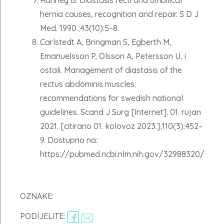
Ranney B. Diastasis recti and umbilical
hernia causes, recognition and repair. S D J
Med. 1990.;43(10):5–8.
Carlstedt A, Bringman S, Egberth M,
Emanuelsson P, Olsson A, Petersson U, i
ostali. Management of diastasis of the
rectus abdominis muscles:
recommendations for swedish national
guidelines. Scand J Surg [Internet]. 01. rujan
2021. [citirano 01. kolovoz 2023.];110(3):452–
9. Dostupno na:
https://pubmed.ncbi.nlm.nih.gov/32988320/
OZNAKE:
PODIJELITE: