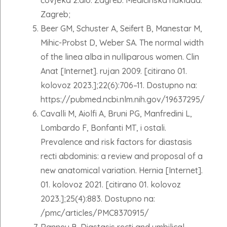
čovjeka 2.dio. Zagreb: Medicinska naklada.
Zagreb;
Beer GM, Schuster A, Seifert B, Manestar M,
Mihic-Probst D, Weber SA. The normal width
of the linea alba in nulliparous women. Clin
Anat [Internet]. rujan 2009. [citirano 01.
kolovoz 2023.];22(6):706–11. Dostupno na:
https://pubmed.ncbi.nlm.nih.gov/19637295/
Cavalli M, Aiolfi A, Bruni PG, Manfredini L,
Lombardo F, Bonfanti MT, i ostali.
Prevalence and risk factors for diastasis
recti abdominis: a review and proposal of a
new anatomical variation. Hernia [Internet].
01. kolovoz 2021. [citirano 01. kolovoz
2023.];25(4):883. Dostupno na:
/pmc/articles/PMC8370915/