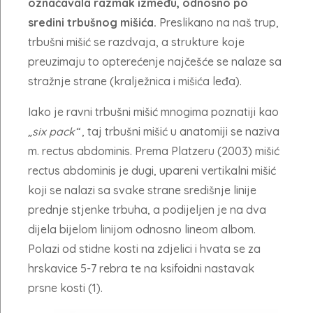
označavala razmak između, odnosno po
sredini trbušnog mišića.
Preslikano na naš trup,
trbušni mišić se razdvaja, a strukture koje
preuzimaju to opterećenje najčešće se nalaze sa
stražnje strane (kralježnica i mišića leđa).
Iako je ravni trbušni mišić mnogima poznatiji kao
„six pack“
, taj trbušni mišić u anatomiji se naziva
m. rectus abdominis. Prema Platzeru (2003) mišić
rectus abdominis je dugi, upareni vertikalni mišić
koji se nalazi sa svake strane središnje linije
prednje stjenke trbuha, a podijeljen je na dva
dijela bijelom linijom odnosno lineom albom.
Polazi od stidne kosti na zdjelici i hvata se za
hrskavice 5-7 rebra te na ksifoidni nastavak
prsne kosti (1).