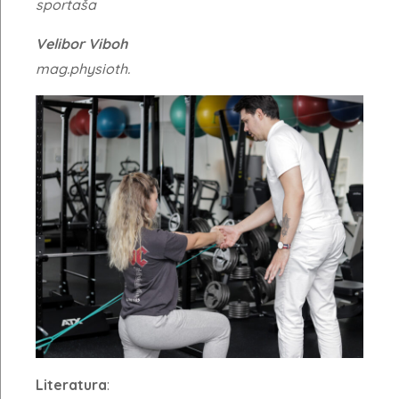
sportaša
Velibor Viboh
mag.physioth.
Literatura
: