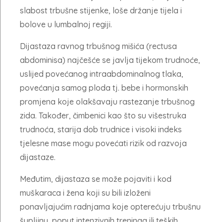
slabost trbušne stijenke, loše držanje tijela i
bolove u lumbalnoj regiji.
Dijastaza ravnog trbušnog mišića (rectusa
abdominisa) najčešće se javlja tijekom trudnoće,
uslijed povećanog intraabdominalnog tlaka,
povećanja samog ploda tj. bebe i hormonskih
promjena koje olakšavaju rastezanje trbušnog
zida. Također, čimbenici kao što su višestruka
trudnoća, starija dob trudnice i visoki indeks
tjelesne mase mogu povećati rizik od razvoja
dijastaze.
Međutim, dijastaza se može pojaviti i kod
muškaraca i žena koji su bili izloženi
ponavljajućim radnjama koje opterećuju trbušnu
šupljinu, poput intenzivnih treninga ili teških