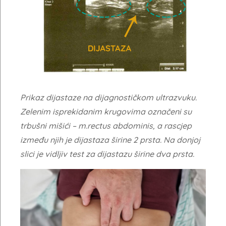
Prikaz dijastaze na dijagnostičkom ultrazvuku.
Zelenim isprekidanim krugovima označeni su
trbušni mišići – m.rectus abdominis, a rascjep
između njih je dijastaza širine 2 prsta. Na donjoj
slici je vidljiv test za dijastazu širine dva prsta.