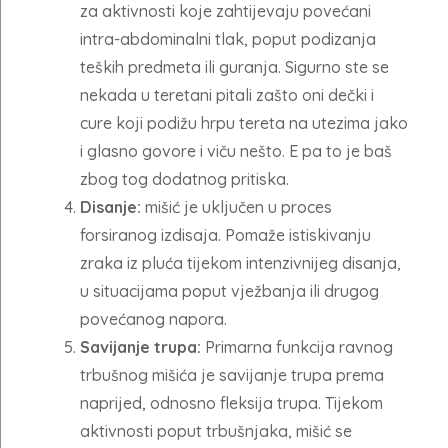
za aktivnosti koje zahtijevaju povećani
intra-abdominalni tlak, poput podizanja
teških predmeta ili guranja. Sigurno ste se
nekada u teretani pitali zašto oni dečki i
cure koji podižu hrpu tereta na utezima jako
i glasno govore i viču nešto. E pa to je baš
zbog tog dodatnog pritiska.
Disanje:
mišić je uključen u proces
forsiranog izdisaja. Pomaže istiskivanju
zraka iz pluća tijekom intenzivnijeg disanja,
u situacijama poput vježbanja ili drugog
povećanog napora.
Savijanje trupa:
Primarna funkcija ravnog
trbušnog mišića je savijanje trupa prema
naprijed, odnosno fleksija trupa. Tijekom
aktivnosti poput trbušnjaka, mišić se