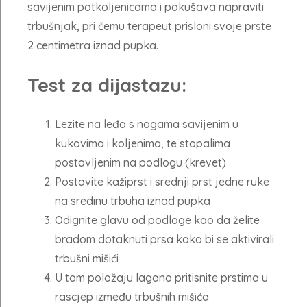
savijenim potkoljenicama i pokušava napraviti
trbušnjak, pri čemu terapeut prisloni svoje prste
2 centimetra iznad pupka.
Test za dijastazu:
Lezite na leđa s nogama savijenim u
kukovima i koljenima, te stopalima
postavljenim na podlogu (krevet)
Postavite kažiprst i srednji prst jedne ruke
na sredinu trbuha iznad pupka
Odignite glavu od podloge kao da želite
bradom dotaknuti prsa kako bi se aktivirali
trbušni mišići
U tom položaju lagano pritisnite prstima u
rascjep između trbušnih mišića