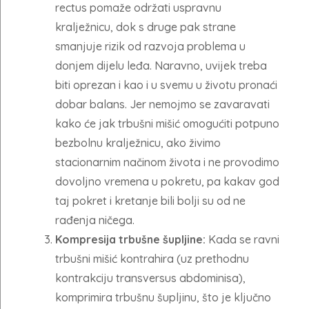
rectus pomaže održati uspravnu
kralježnicu, dok s druge pak strane
smanjuje rizik od razvoja problema u
donjem dijelu leđa. Naravno, uvijek treba
biti oprezan i kao i u svemu u životu pronaći
dobar balans. Jer nemojmo se zavaravati
kako će jak trbušni mišić omogućiti potpuno
bezbolnu kralježnicu, ako živimo
stacionarnim načinom života i ne provodimo
dovoljno vremena u pokretu, pa kakav god
taj pokret i kretanje bili bolji su od ne
rađenja ničega.
Kompresija trbušne šupljine:
Kada se ravni
trbušni mišić kontrahira (uz prethodnu
kontrakciju transversus abdominisa),
komprimira trbušnu šupljinu, što je ključno