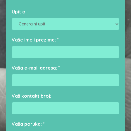
Upit o:
Vaše ime i prezime:
*
Vaša e-mail adresa:
*
Vaš kontakt broj:
Vaša poruka:
*