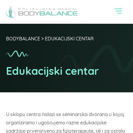
BODYBALANCE
>
EDUKACIJSKI CENTAR
Edukacijski centar
U sklopu centra nalazi se seminarska dvorana u kojoj
organiziramo i ugošćujemo razne edukacijske
sadržaje prvenstveno za fizioterapeute, ali i za ostala