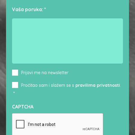
Vaša poruka:
*
Newsletter
Prijavi me na newsletter
Consent
*
Pročitao sam i slažem se s
pravilima privatnosti
.
*
CAPTCHA