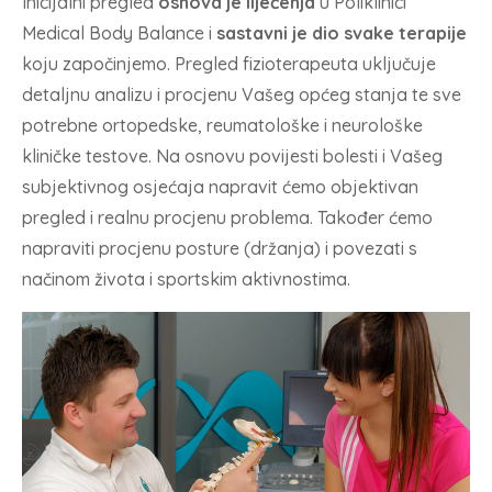
Inicijalni pregled
osnova je liječenja
u Poliklinici
Medical Body Balance i
sastavni je dio svake terapije
koju započinjemo. Pregled fizioterapeuta uključuje
detaljnu analizu i procjenu Vašeg općeg stanja te sve
potrebne ortopedske, reumatološke i neurološke
kliničke testove. Na osnovu povijesti bolesti i Vašeg
subjektivnog osjećaja napravit ćemo objektivan
pregled i realnu procjenu problema. Također ćemo
napraviti procjenu posture (držanja) i povezati s
načinom života i sportskim aktivnostima.