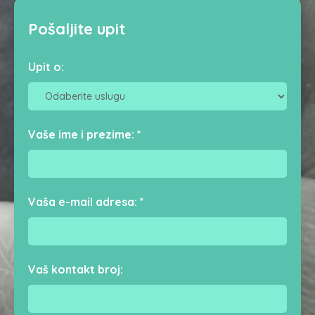
Pošaljite upit
Upit o:
Vaše ime i prezime:
*
Vaša e-mail adresa:
*
Vaš kontakt broj: