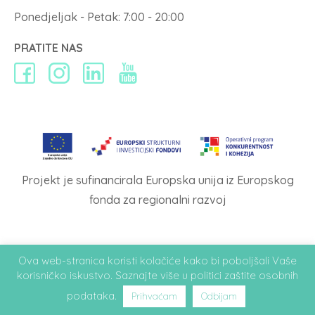
Ponedjeljak - Petak: 7:00 - 20:00
PRATITE NAS
Projekt je sufinancirala Europska unija iz Europskog
fonda za regionalni razvoj
Ova web-stranica koristi kolačiće kako bi poboljšali Vaše
Design & Hosting:
PLAVI PIXEL
- Copyright © 2026. Poliklinika Medical
korisničko iskustvo. Saznajte više u
politici zaštite osobnih
Body Balance
podataka
.
Prihvaćam
Odbijam