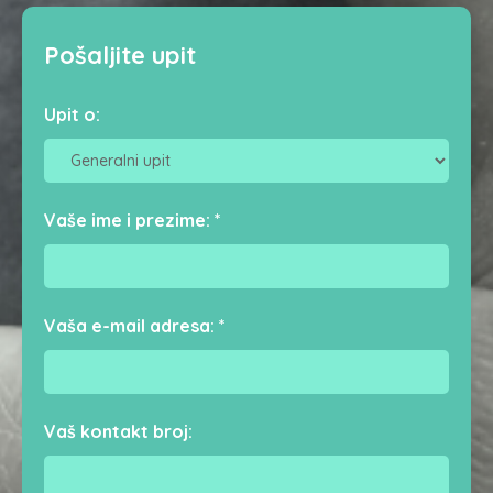
Pošaljite upit
Upit o:
Vaše ime i prezime:
*
Vaša e-mail adresa:
*
Vaš kontakt broj: