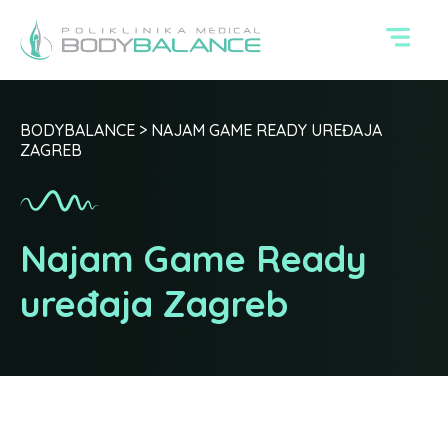
BODYBALANCE
>
NAJAM GAME READY UREĐAJA
ZAGREB
Najam Game Ready
uređaja Zagreb