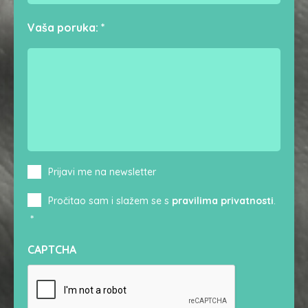
Vaša poruka:
*
Newsletter
Prijavi me na newsletter
Consent
*
Pročitao sam i slažem se s
pravilima privatnosti
.
*
CAPTCHA