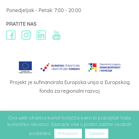
Ponedjeljak - Petak: 7:00 - 20:00
PRATITE NAS
Projekt je sufinancirala Europska unija iz Europskog
fonda za regionalni razvoj
Ova web-stranica koristi kolačiće kako bi poboljšali Vaše
Design & Hosting:
PLAVI PIXEL
- Copyright © 2026. Poliklinika Medical
korisničko iskustvo. Saznajte više u
politici zaštite osobnih
Body Balance
podataka
.
Prihvaćam
Odbijam