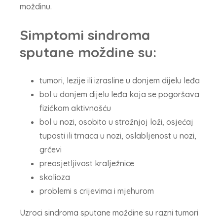
moždinu.
Simptomi sindroma
sputane moždine su:
tumori, lezije ili izrasline u donjem dijelu leđa
bol u donjem dijelu leđa koja se pogoršava
fizičkom aktivnošću
bol u nozi, osobito u stražnjoj loži, osjećaj
tuposti ili trnaca u nozi, oslabljenost u nozi,
grčevi
preosjetljivost kralježnice
skolioza
problemi s crijevima i mjehurom
Uzroci sindroma sputane moždine su razni tumori