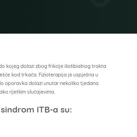
 kojeg dolazi zbog frikcije iliotibialnog trakta
češće kod trkača. Fizioterapija je uspješna u
 do oporavka dolazi unutar nekoliko tjedana
jako rijetkim slučajevima.
sindrom ITB-a su: