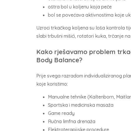
oštra bol u koljenu koja peče
bol se povećava aktivnostima koje ukl
Uzroci trkačkog koljena su loša kontrola ti
slabi trbušni mišići, rotatori kuka, trčanje na
Kako rješavamo problem trkačk
Body Balance?
Prije svega razradom individualiziranog pla
koje koristimo:
Manualne tehnike (Kaltenborn, Maitla
Sportska i medicinska masaža
Game ready
Ručna limfna drenaža
Elektroterapijske procedure