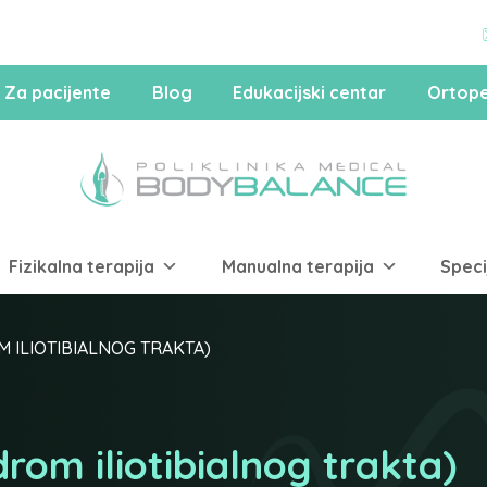
Za pacijente
Blog
Edukacijski centar
Ortope
Fizikalna terapija
Manualna terapija
Speci
 ILIOTIBIALNOG TRAKTA)
rom iliotibialnog trakta)