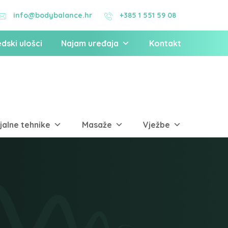
+385 1 551 59 08
info@bodybalance.hr
dski ulošci
Najam uređaja
Kontakt
jalne tehnike
Masaže
Vježbe