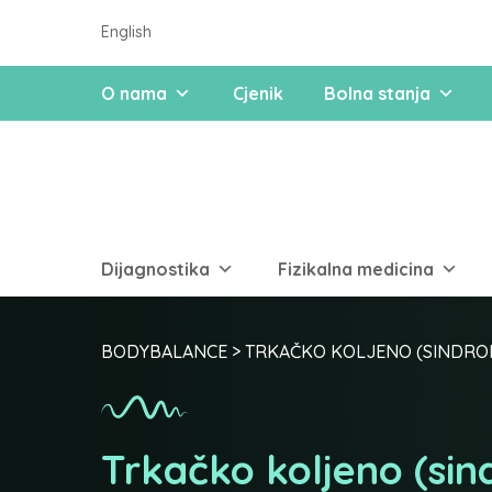
English
O nama
Cjenik
Bolna stanja
Dijagnostika
Fizikalna medicina
BODYBALANCE
>
TRKAČKO KOLJENO (SINDROM
Trkačko koljeno (sind