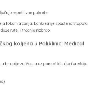
jučuju repetitivne pokrete
jela tokom trčanja, konkretnije spuštena stopala,
 duže rute ili trčanje nizbrdo.
og koljena u Poliklinici Medical
na terapije za Vas, a uz pomoć tehnika i uređaja
nd)