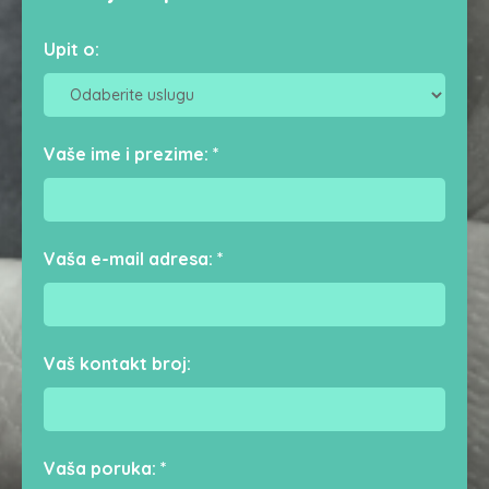
Upit o:
Vaše ime i prezime:
*
Vaša e-mail adresa:
*
Vaš kontakt broj:
Vaša poruka:
*