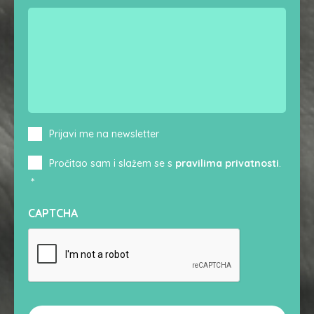
Newsletter
Prijavi me na newsletter
Consent
*
Pročitao sam i slažem se s
pravilima privatnosti
.
*
CAPTCHA