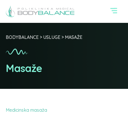
BODYBALANCE
>
USLUGE
>
MASAŽE
Masaže
Medicinska masaža