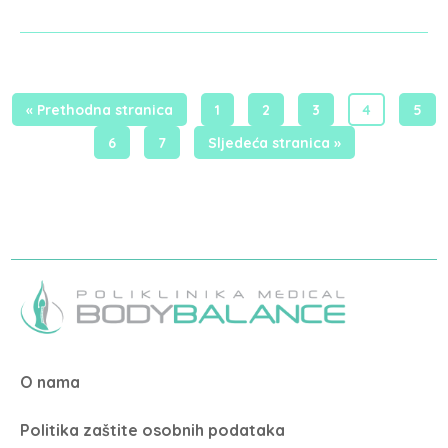
« Prethodna stranica
1
2
3
4
5
6
7
Sljedeća stranica »
O nama
Politika zaštite osobnih podataka