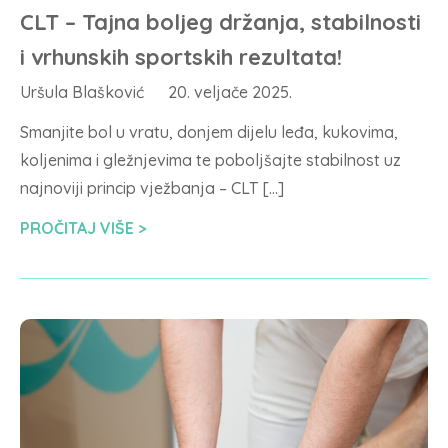
CLT – Tajna boljeg držanja, stabilnosti
i vrhunskih sportskih rezultata!
Uršula Blašković
20. veljače 2025.
Smanjite bol u vratu, donjem dijelu leđa, kukovima,
koljenima i gležnjevima te poboljšajte stabilnost uz
najnoviji princip vježbanja – CLT […]
PROČITAJ VIŠE