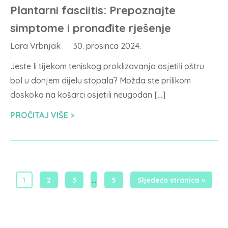
Plantarni fasciitis: Prepoznajte
simptome i pronađite rješenje
Lara Vrbnjak
30. prosinca 2024.
Jeste li tijekom teniskog proklizavanja osjetili oštru
bol u donjem dijelu stopala? Možda ste prilikom
doskoka na košarci osjetili neugodan […]
PROČITAJ VIŠE
…
1
2
3
5
Sljedeća stranica »