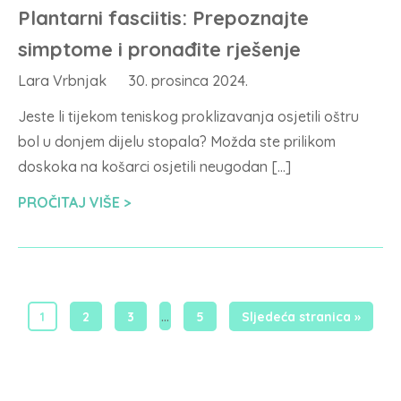
Plantarni fasciitis: Prepoznajte
simptome i pronađite rješenje
Lara Vrbnjak
30. prosinca 2024.
Jeste li tijekom teniskog proklizavanja osjetili oštru
bol u donjem dijelu stopala? Možda ste prilikom
doskoka na košarci osjetili neugodan […]
PROČITAJ VIŠE
…
1
2
3
5
Sljedeća stranica »