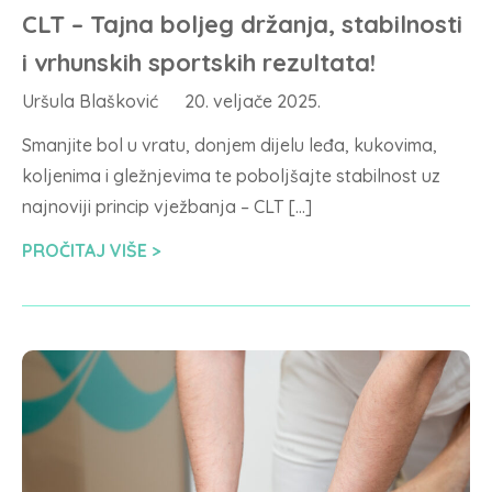
CLT – Tajna boljeg držanja, stabilnosti
i vrhunskih sportskih rezultata!
Uršula Blašković
20. veljače 2025.
Smanjite bol u vratu, donjem dijelu leđa, kukovima,
koljenima i gležnjevima te poboljšajte stabilnost uz
najnoviji princip vježbanja – CLT […]
PROČITAJ VIŠE