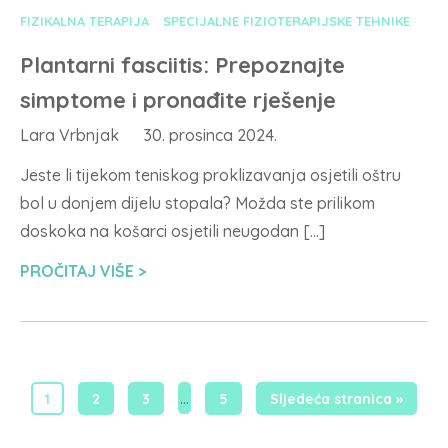
FIZIKALNA TERAPIJA
SPECIJALNE FIZIOTERAPIJSKE TEHNIKE
Plantarni fasciitis: Prepoznajte
simptome i pronađite rješenje
Lara Vrbnjak
30. prosinca 2024.
Jeste li tijekom teniskog proklizavanja osjetili oštru
bol u donjem dijelu stopala? Možda ste prilikom
doskoka na košarci osjetili neugodan […]
PROČITAJ VIŠE
…
1
2
3
5
Sljedeća stranica »