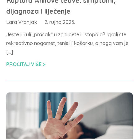
Ruptura Ahilove tetive: simptomi,
dijagnoza i liječenje
Lara Vrbnjak
2. rujna 2025.
Jeste li čuli „prasak“ u zoni pete ili stopala? Igrali ste
rekreativno nogomet, tenis ili košarku, a noga vam je
[…]
PROČITAJ VIŠE