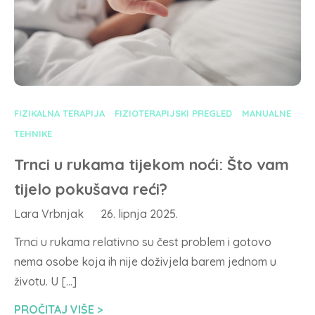
FIZIKALNA TERAPIJA
FIZIOTERAPIJSKI PREGLED
MANUALNE
TEHNIKE
Trnci u rukama tijekom noći: Što vam
tijelo pokušava reći?
Lara Vrbnjak
26. lipnja 2025.
Trnci u rukama relativno su čest problem i gotovo
nema osobe koja ih nije doživjela barem jednom u
životu. U […]
PROČITAJ VIŠE