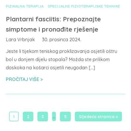
FIZIKALNA TERAPIJA
SPECIJALNE FIZIOTERAPIJSKE TEHNIKE
Plantarni fasciitis: Prepoznajte
simptome i pronađite rješenje
Lara Vrbnjak
30. prosinca 2024.
Jeste li tijekom teniskog proklizavanja osjetili oštru
bol u donjem dijelu stopala? Možda ste prilikom
doskoka na košarci osjetili neugodan […]
PROČITAJ VIŠE
…
1
2
3
5
Sljedeća stranica »