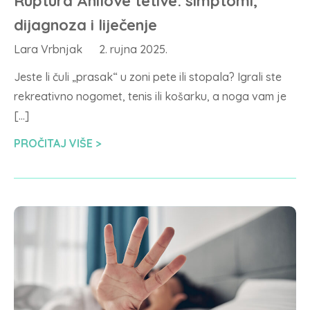
Ruptura Ahilove tetive: simptomi,
dijagnoza i liječenje
Lara Vrbnjak
2. rujna 2025.
Jeste li čuli „prasak“ u zoni pete ili stopala? Igrali ste
rekreativno nogomet, tenis ili košarku, a noga vam je
[…]
PROČITAJ VIŠE