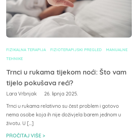
FIZIKALNA TERAPIJA
FIZIOTERAPIJSKI PREGLED
MANUALNE
TEHNIKE
Trnci u rukama tijekom noći: Što vam
tijelo pokušava reći?
Lara Vrbnjak
26. lipnja 2025.
Trnci u rukama relativno su čest problem i gotovo
nema osobe koja ih nije doživjela barem jednom u
životu. U […]
PROČITAJ VIŠE