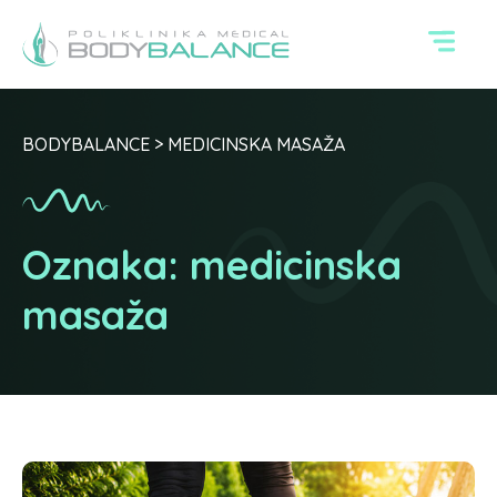
BODYBALANCE
>
MEDICINSKA MASAŽA
Oznaka:
medicinska
masaža