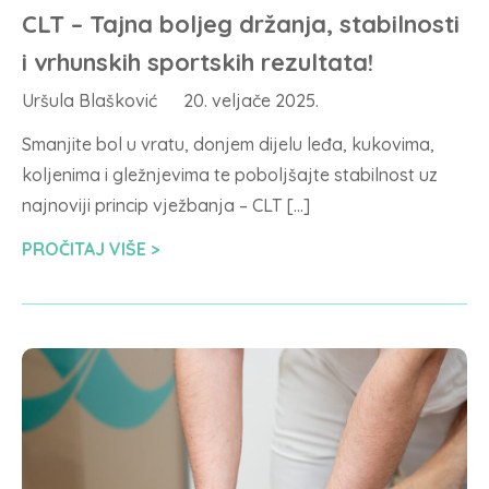
CLT – Tajna boljeg držanja, stabilnosti
i vrhunskih sportskih rezultata!
Uršula Blašković
20. veljače 2025.
Smanjite bol u vratu, donjem dijelu leđa, kukovima,
koljenima i gležnjevima te poboljšajte stabilnost uz
najnoviji princip vježbanja – CLT […]
PROČITAJ VIŠE