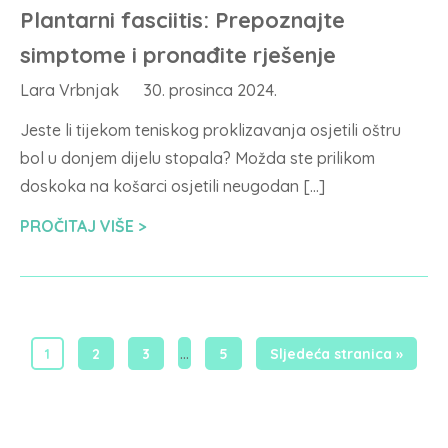
Plantarni fasciitis: Prepoznajte
simptome i pronađite rješenje
Lara Vrbnjak
30. prosinca 2024.
Jeste li tijekom teniskog proklizavanja osjetili oštru
bol u donjem dijelu stopala? Možda ste prilikom
doskoka na košarci osjetili neugodan […]
PROČITAJ VIŠE
…
1
2
3
5
Sljedeća stranica »