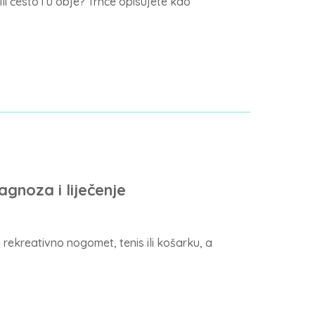
li često i u obje? Trnce opisujete kao
agnoza i liječenje
te rekreativno nogomet, tenis ili košarku, a