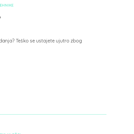
TEHNIKE
?
odanja? Teško se ustajete ujutro zbog