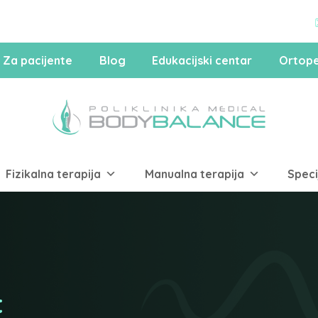
Za pacijente
Blog
Edukacijski centar
Ortope
Fizikalna terapija
Manualna terapija
Speci
t