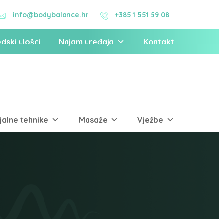
+385 1 551 59 08
info@bodybalance.hr
dski ulošci
Najam uređaja
Kontakt
jalne tehnike
Masaže
Vježbe