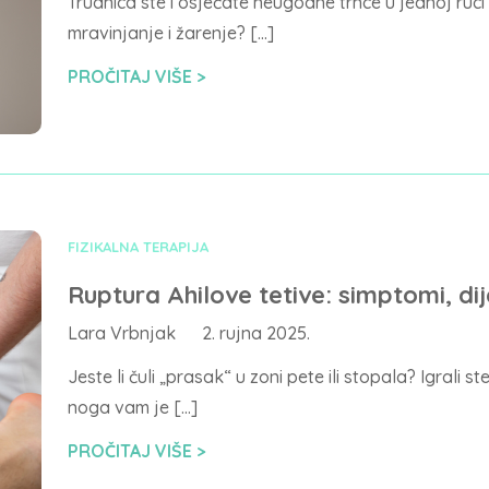
Trudnica ste i osjećate neugodne trnce u jednoj ruci i
mravinjanje i žarenje? […]
PROČITAJ VIŠE
FIZIKALNA TERAPIJA
Ruptura Ahilove tetive: simptomi, dij
Lara Vrbnjak
2. rujna 2025.
Jeste li čuli „prasak“ u zoni pete ili stopala? Igrali s
noga vam je […]
PROČITAJ VIŠE