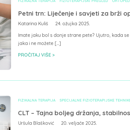
FIZIKALNA TERAPIJA
FIZIOTERAPIJSKI PREGLED
ORTOPEDS
Petni trn: Liječenje i savjeti za brži
Katarina Kuliš
24. ožujka 2025.
Imate jaku bol s donje strane pete? Ujutro, kada se 
jaka i ne možete […]
PROČITAJ VIŠE
FIZIKALNA TERAPIJA
SPECIJALNE FIZIOTERAPIJSKE TEHNIK
CLT – Tajna boljeg držanja, stabilnost
Uršula Blašković
20. veljače 2025.